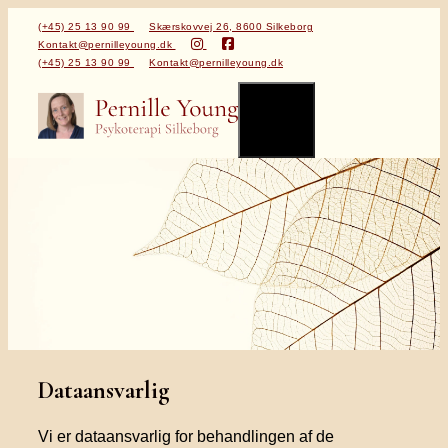
Skip
(+45) 25 13 90 99
Skærskovvej 26, 8600 Silkeborg
Kontakt@pernilleyoung.dk
to
(+45) 25 13 90 99
Kontakt@pernilleyoung.dk
content
Menu
Dataansvarlig
Vi er dataansvarlig for behandlingen af de